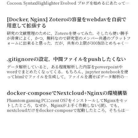
Cocoon. SyntaxHighlighter Evolved ブログを始めるにあたってコ
ードを綺麗...
[Docker, Nginx] Zoteroの容量をwebdavを自前で
用意して拡張する
研究の文献管理のために，Zoteroを使ってみた．そしたら使い勝手
が非常によく，かつ，無料なので研究室のメンバー共通のプラットフ
ォームに出来ると思った．だが，共有の上限が300MBとめちゃくち
ゃ少ない．しかし，webdavを用意すればそこを...
.gitignoreの設定．中間ファイルをpushしたくない
データ解析していると，ある程度解析した内容をpowerpointや
wordでまとめたくなってくる．もちろん，jupyter notebookを使
ってhtmlでファイルを生成して，ファイルを渡せばデータ解析の結
果を見せることもある．わざわざ図...
docker-composeでNextcloud+Nginxの環境構築
Phamtom gaming PCにcent OS7をインストールしてNginxをセッ
トしたところ，なぜか，Nginxが上手く作動しない(涙)．でも，
nextcloudだけをdocker-composeで起動したところ，そちらはな
ぜかアクセ...