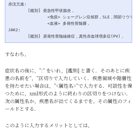
赤沈亢進:

	[鑑別] 亜急性甲状腺炎，

		<免疫> シェーグレン症候群，SLE，関節リウマチ(RA)，

		<血液> 多発性骨髄腫，

JAK2:

すなわち，
症状名の後に，”:” をいれ，[鑑別] と書く．そのあとに疾
患の名前を”，”区切りで入力していく．疾患領域や階層性
を持たせたい場合は，”<属性名>”で入力する．可読性を保
つために，xml形式のように終わりの区切りをつけない．
次の属性名か，疾患名が出てくるまでを，その属性のフィ
ールドとする．
このように入力するメリットとしては，