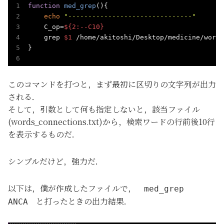
function
med_grep
(){

echo
"-------------------------------"
    C_op=
${2:--C10}
    grep 
$1
 /home/akitoshi/Desktop/medicine/words
}

このコマンドを打つと，まず最初に区切りの文字列が出力
される．
そして，引数として何も指定しないと，該当ファイル
(words_connections.txt)から，検索ワードの行前後10行
を表示するものだ．
シンプルだけど，強力だ．
以下は，僕が作成したファイルで，
med_grep
と打ったときの出力結果．
ANCA