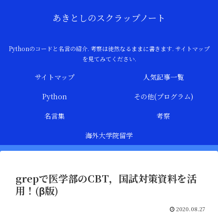
あきとしのスクラップノート
Pythonのコードと名言の紹介. 考察は徒然なるままに書きます. サイトマップ
を見てみてください.
サイトマップ
人気記事一覧
Python
その他(プログラム)
名言集
考察
海外大学院留学
grepで医学部のCBT，国試対策資料を活
用！(β版)
2020.08.27