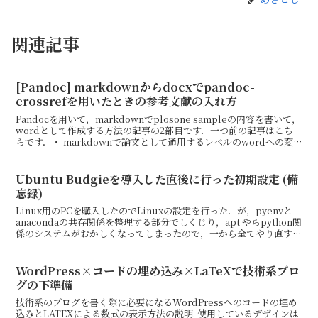
関連記事
[Pandoc] markdownからdocxでpandoc-
crossrefを用いたときの参考文献の入れ方
Pandocを用いて，markdownでplosone sampleの内容を書いて，
wordとして作成する方法の記事の2部目です．一つ前の記事はこち
らです．・ markdownで論文として通用するレベルのwordへの変
換を頑張るコードはこち...
Ubuntu Budgieを導入した直後に行った初期設定 (備
忘録)
Linux用のPCを購入したのでLinuxの設定を行った．が，pyenvと
anacondaの共存関係を整理する部分でしくじり，apt やらpython関
係のシステムがおかしくなってしまったので，一から全てやり直すこ
とにした．泣きそうだから，...
WordPress×コードの埋め込み×LaTeXで技術系ブロ
グの下準備
技術系のブログを書く際に必要になるWordPressへのコードの埋め
込みとLATEXによる数式の表示方法の説明. 使用しているデザインは