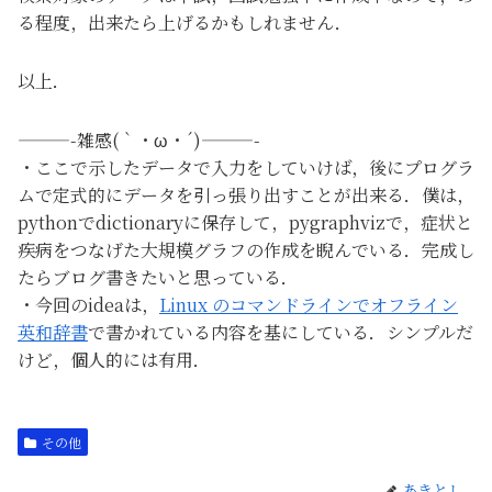
る程度，出来たら上げるかもしれません．
以上．
———-雑感(｀・ω・´)———-
・ここで示したデータで入力をしていけば，後にプログラ
ムで定式的にデータを引っ張り出すことが出来る．僕は，
pythonでdictionaryに保存して，pygraphvizで，症状と
疾病をつなげた大規模グラフの作成を睨んでいる．完成し
たらブログ書きたいと思っている．
・今回のideaは，
Linux のコマンドラインでオフライン
英和辞書
で書かれている内容を基にしている．シンプルだ
けど，個人的には有用．
その他
あきとし