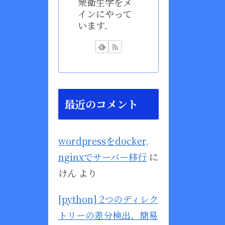
衆衛生学をメ
インにやって
います．
最近のコメント
wordpressをdocker,
nginxでサーバー移行
に
けん
より
[python] 2つのディレク
トリーの差分検出、簡易