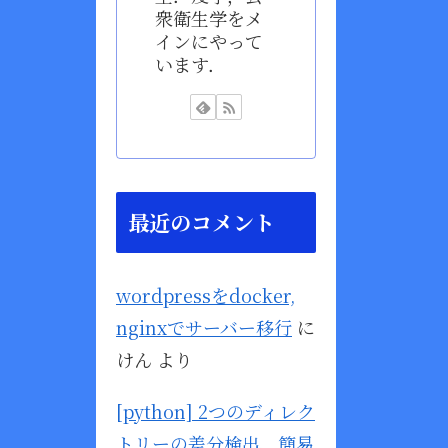
衆衛生学をメ
インにやって
います．
最近のコメント
wordpressをdocker,
nginxでサーバー移行
に
けん
より
[python] 2つのディレク
トリーの差分検出、簡易