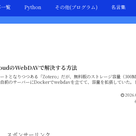
事一覧
Python
その他(プログラム)
名言集
loudのWebDAVで解決する方法
トとなりつつある「Zotero」だが、無料版のストレージ容量（300M
前のサーバーにDockerでwebdavを立てて、容量を拡張していた。
2026.
スポンサーリンク