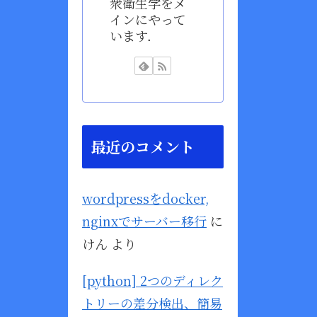
衆衛生学をメ
インにやって
います．
最近のコメント
wordpressをdocker,
nginxでサーバー移行
に
けん
より
[python] 2つのディレク
トリーの差分検出、簡易