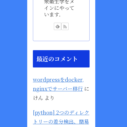
衆衛生学をメ
インにやって
います．
最近のコメント
wordpressをdocker,
nginxでサーバー移行
に
けん
より
[python] 2つのディレク
トリーの差分検出、簡易